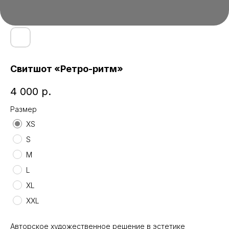
Свитшот «Ретро-ритм»
4 000
р.
Размер
XS
S
M
L
XL
XXL
Авторское художественное решение в эстетике