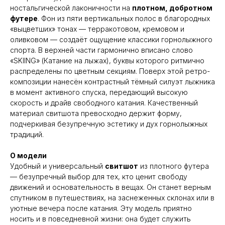
ностальгической лаконичности на
плотном, добротном
футере
. Фон из пяти вертикальных полос в благородных
«выцветших» тонах — терракотовом, кремовом и
оливковом — создаёт ощущение классики горнолыжного
спорта. В верхней части гармонично вписано слово
«SKIING» (Катание на лыжах), буквы которого ритмично
распределены по цветным секциям. Поверх этой ретро-
композиции нанесён контрастный тёмный силуэт лыжника
в момент активного спуска, передающий высокую
скорость и драйв свободного катания. Качественный
материал свитшота превосходно держит форму,
подчеркивая безупречную эстетику и дух горнолыжных
традиций.
О модели
Удобный и универсальный
свитшот
из плотного футера
— безупречный выбор для тех, кто ценит свободу
движений и основательность в вещах. Он станет верным
спутником в путешествиях, на заснеженных склонах или в
уютные вечера после катания. Эту модель приятно
носить и в повседневной жизни: она будет служить