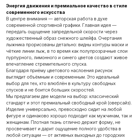
Энергия движения и премиальное качество в стиле
современного искусства
В центре внимания — авторская работа в духе
современной спортивной графики. Главная идея —
передать ощущение запредельной скорости через
художественный образ снежного шлейфа. Очертания
лыжника прорисованы детально: видны контуры маски и
чёткие линии лыж, в то время как полупрозрачные слои
пурпурного, лимонного и синего цветов создают живое
впечатление стремительного спуска.
Благодаря приёму цветового наслоения рисунок
выглядит объёмным и современным. Это идеальный
выбор для тех, кто влюблён в культуру свободных
спусков и не боится больших скоростей.
Мы предлагаем две модели на выбор: классический
стандарт и этот премиальный свободный крой (оверсайз).
Изделие универсально, превосходно сидит на любой
фигуре и одинаково хорошо подходит как мужчинам, так и
женщинам. Плотная ткань отлично держит форму, не
просвечивает и дарит ощущение полного удобства в
любой ситуации — от активных выходных до городских