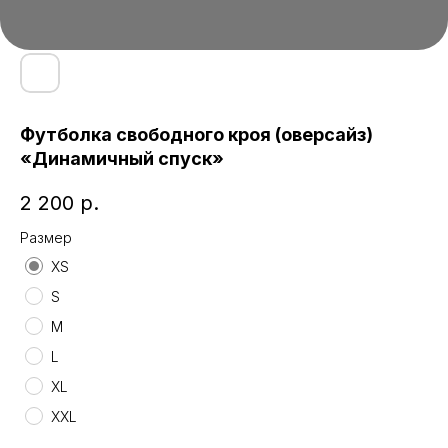
Футболка свободного кроя (оверсайз)
«Динамичный спуск»
2 200
р.
Размер
XS
S
M
L
XL
XXL