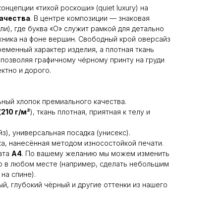
нцепции «тихой роскоши» (quiet luxury) на
качества
. В центре композиции — знаковая
и), где буква «O» служит рамкой для детально
ника на фоне вершин. Свободный крой оверсайз
ременный характер изделия, а плотная ткань
позволяя графичному чёрному принту на груди
ктно и дорого.
ный хлопок премиального качества.
(
210 г/м²
), ткань плотная, приятная к телу и
), универсальная посадка (унисекс).
а, нанесённая методом износостойкой печати.
ата
А4
. По вашему желанию мы можем изменить
о в любом месте (например, сделать небольшим
на спине).
й, глубокий чёрный и другие оттенки из нашего