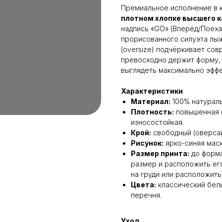
Премиальное исполнение в ко
плотном хлопке высшего 
надпись «GO» (Вперёд/Поехал
прорисованного силуэта лыж
(oversize) подчёркивает сов
превосходно держит форму, 
выглядеть максимально эффе
Характеристики
Материал:
100% натураль
Плотность:
повышенная 
износостойкая.
Крой:
свободный (оверсайз
Рисунок:
ярко-синяя маск
Размер принта:
до форм
размер и расположить ег
на груди или расположить 
Цвета:
классический белы
перечня.
Уход