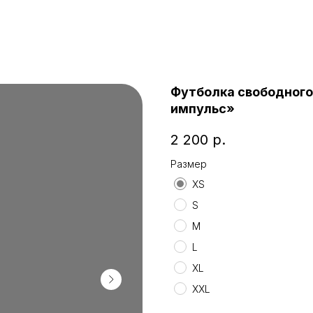
Футболка свободного 
импульс»
2 200
р.
Размер
XS
S
M
L
XL
XXL