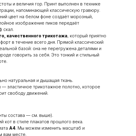
тоты и величия гор. Принт выполнен в технике
трации, напоминающей классическую гравюру.
ий цвет на белом фоне создаёт морозный,
слойное изображение пиков передаёт
 скал.
го, качественного трикотажа
, который приятно
мфорт в течение всего дня. Прямой классический
деальной базой: она не перегружена деталями и
роде говорить за себя. Это тонкий и стильный
оте.
но натуральная и дышащая ткань.
н
— эластичное трикотажное полотно, которое
рит свободу движений.
нты состава — см. выше).
 кот в стиле плакатов прошлого века.
мата
A4
. Мы можем изменить масштаб и
м вам месте.