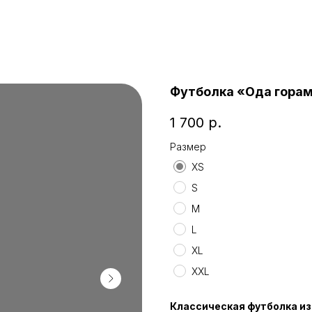
Футболка «Ода гора
1 700
р.
Размер
XS
S
M
L
XL
XXL
Классическая футболка из