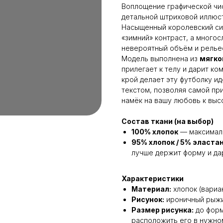
Воплощение графической чис
детальной штриховой иллюс
Насыщенный королевский син
«зимний» контраст, а много
невероятный объём и рельеф
Модель выполнена из
мягко
прилегает к телу и дарит ко
крой делает эту футболку и
текстом, позволяя самой при
намёк на вашу любовь к выс
Состав ткани (на выбор)
100% хлопок
— максималь
95% хлопок / 5% эласта
лучше держит форму и да
Характеристики
Материал:
хлопок (вариа
Рисунок:
ироничный рыжий
Размер рисунка:
до фор
расположить его в нужно