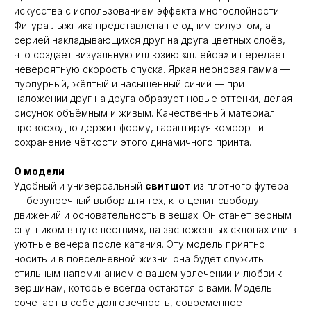
искусства с использованием эффекта многослойности.
Фигура лыжника представлена не одним силуэтом, а
серией накладывающихся друг на друга цветных слоёв,
что создаёт визуальную иллюзию «шлейфа» и передаёт
невероятную скорость спуска. Яркая неоновая гамма —
пурпурный, жёлтый и насыщенный синий — при
наложении друг на друга образует новые оттенки, делая
рисунок объёмным и живым. Качественный материал
превосходно держит форму, гарантируя комфорт и
сохранение чёткости этого динамичного принта.
О модели
Удобный и универсальный
свитшот
из плотного футера
— безупречный выбор для тех, кто ценит свободу
движений и основательность в вещах. Он станет верным
спутником в путешествиях, на заснеженных склонах или в
уютные вечера после катания. Эту модель приятно
носить и в повседневной жизни: она будет служить
стильным напоминанием о вашем увлечении и любви к
вершинам, которые всегда остаются с вами. Модель
сочетает в себе долговечность, современное