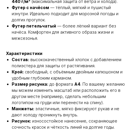
440 г/м²
(максимальная защита от ветра и холода).
Футер с начёсом
— тёплый, мягкий и пушистый
изнутри. Идеально подходит для морозной погоды и
долгих прогулок.
Футер петельчатый
— более лёгкий вариант без
начёса. Комфортен для активного образа жизни и
межсезонья.
Характеристики
Состав:
высококачественный хлопок с добавлением
полиэстера для защиты от растягивания.
Крой:
свободный, с объёмным двойным капюшоном и
удобным глубоким карманом.
Размер рисунка:
до формата
А4
. По вашему желанию
мы можем изменить масштаб или расположить его в
другом месте (например, сделать небольшим
логотипом на груди или перенести на спину).
Манжеты:
эластичные, мягко фиксируют рукав и не
дают холоду проникнуть внутрь.
Рисунок:
износостойкое нанесение, сохраняющее
сочность красок и чёткость линий на долгие годы.