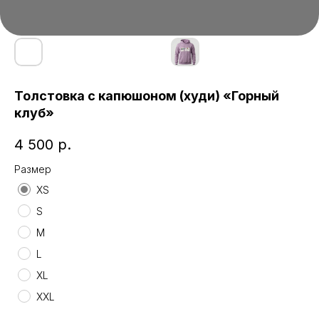
Толстовка с капюшоном (худи) «Горный
клуб»
4 500
р.
Размер
XS
S
M
L
XL
XXL