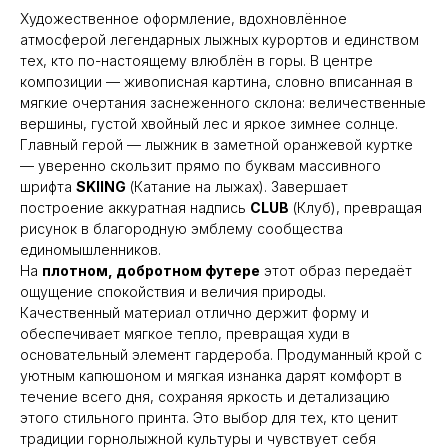
Художественное оформление, вдохновлённое
атмосферой легендарных лыжных курортов и единством
тех, кто по-настоящему влюблён в горы. В центре
композиции — живописная картина, словно вписанная в
мягкие очертания заснеженного склона: величественные
вершины, густой хвойный лес и яркое зимнее солнце.
Главный герой — лыжник в заметной оранжевой куртке
— уверенно скользит прямо по буквам массивного
шрифта
SKIING
(Катание на лыжах). Завершает
построение аккуратная надпись
CLUB
(Клуб), превращая
рисунок в благородную эмблему сообщества
единомышленников.
На
плотном, добротном футере
этот образ передаёт
ощущение спокойствия и величия природы.
Качественный материал отлично держит форму и
обеспечивает мягкое тепло, превращая худи в
основательный элемент гардероба. Продуманный крой с
уютным капюшоном и мягкая изнанка дарят комфорт в
течение всего дня, сохраняя яркость и детализацию
этого стильного принта. Это выбор для тех, кто ценит
традиции горнолыжной культуры и чувствует себя