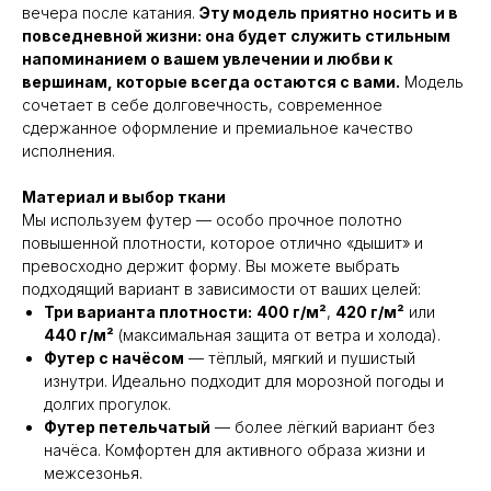
вечера после катания.
Эту модель приятно носить и в
повседневной жизни: она будет служить стильным
напоминанием о вашем увлечении и любви к
вершинам, которые всегда остаются с вами.
Модель
сочетает в себе долговечность, современное
сдержанное оформление и премиальное качество
исполнения.
Материал и выбор ткани
Мы используем футер — особо прочное полотно
повышенной плотности, которое отлично «дышит» и
превосходно держит форму. Вы можете выбрать
подходящий вариант в зависимости от ваших целей:
Три варианта плотности:
400 г/м²
,
420 г/м²
или
440 г/м²
(максимальная защита от ветра и холода).
Футер с начёсом
— тёплый, мягкий и пушистый
изнутри. Идеально подходит для морозной погоды и
долгих прогулок.
Футер петельчатый
— более лёгкий вариант без
начёса. Комфортен для активного образа жизни и
межсезонья.