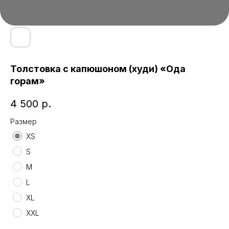
Толстовка с капюшоном (худи) «Ода
горам»
4 500
р.
Размер
XS
S
M
L
XL
XXL