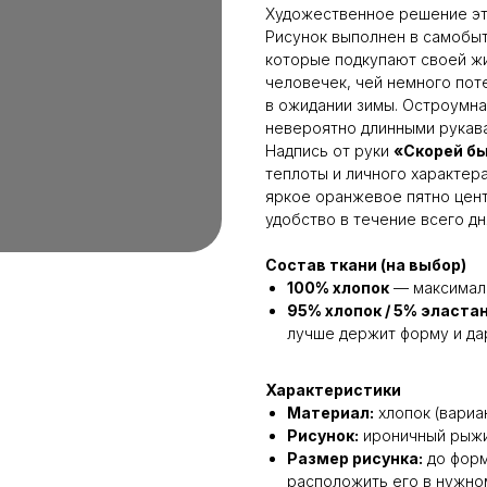
Художественное решение эт
Рисунок выполнен в самобыт
которые подкупают своей жи
человечек, чей немного пот
в ожидании зимы. Остроумна
невероятно длинными рукава
Надпись от руки
«Скорей б
теплоты и личного характера
яркое оранжевое пятно цент
удобство в течение всего дн
Состав ткани (на выбор)
100% хлопок
— максималь
95% хлопок / 5% эласта
лучше держит форму и да
Характеристики
Материал:
хлопок (вариа
Рисунок:
ироничный рыжий
Размер рисунка:
до фор
расположить его в нужно