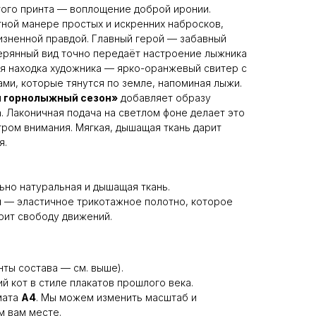
ого принта — воплощение доброй иронии.
ной манере простых и искренних набросков,
зненной правдой. Главный герой — забавный
ерянный вид точно передаёт настроение лыжника
я находка художника — ярко-оранжевый свитер с
ми, которые тянутся по земле, напоминая лыжи.
ы горнолыжный сезон»
добавляет образу
. Лаконичная подача на светлом фоне делает это
ром внимания. Мягкая, дышащая ткань дарит
я.
но натуральная и дышащая ткань.
н
— эластичное трикотажное полотно, которое
рит свободу движений.
нты состава — см. выше).
 кот в стиле плакатов прошлого века.
мата
A4
. Мы можем изменить масштаб и
м вам месте.