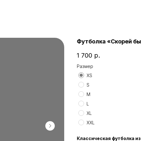
Футболка «Скорей бы.
1 700
р.
Размер
XS
S
M
L
XL
XXL
Классическая футболка из